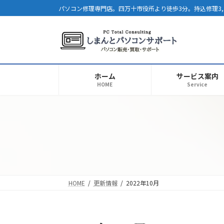
コ
ナ
パソコン修理専門店。四万十市役所より徒歩3分。持込修理3,
ン
ビ
テ
ゲ
ン
ー
ツ
シ
へ
ョ
ホーム
サービス案内
ス
ン
HOME
Service
キ
に
ッ
移
プ
動
HOME
更新情報
2022年10月