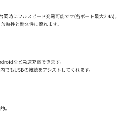
台同時にフルスピード充電可能です(各ポート最大2.4A)。
り放熱性と耐久性に優れます。
。
Androidなど急速充電できます。
車内でもUSBの接続をアシストしてくれます。
力的
。