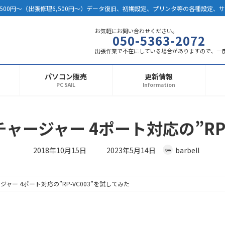
500円～（出張修理6,500円～）データ復旧、初期設定、プリンタ等の各種設定、
お気軽にお問い合わせください。
050-5363-2072
出張作業で不在にしている場合がありますので、一
パソコン販売
更新情報
PC SAIL
Information
カーチャージャー 4ポート対応の”RP
最
2018年10月15日
2023年5月14日
barbell
終
更
新
日
時
ャージャー 4ポート対応の”RP-VC003”を試してみた
: